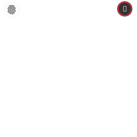
Rufen Sie uns an
034771 2 35 28
Öffnungszeiten
MO - FR: 7:30 - 18:00 & SA: 8:00 - 12:00
Notdienst
Übersicht der Notdienst-Apotheken
Reservierung